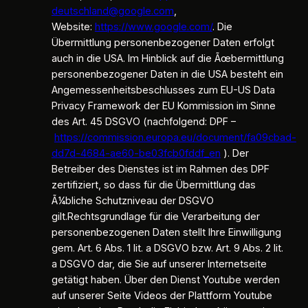
deutschland@google.com
,
Website:
https://www.google.com/
. Die
Übermittlung personenbezogener Daten erfolgt
auch in die USA. Im Hinblick auf die Ãœbermittlung
personenbezogener Daten in die USA besteht ein
Angemessenheitsbeschlusses zum EU-US Data
Privacy Framework der EU Kommission im Sinne
des Art. 45 DSGVO (nachfolgend: DPF –
https://commission.europa.eu/document/fa09cbad-
dd7d-4684-ae60-be03fcb0fddf_en
). Der
Betreiber des Dienstes ist im Rahmen des DPF
zertifiziert, so dass für die Übermittlung das
Ã¼bliche Schutzniveau der DSGVO
gilt.Rechtsgrundlage für die Verarbeitung der
personenbezogenen Daten stellt Ihre Einwilligung
gem. Art. 6 Abs. 1 lit. a DSGVO bzw. Art. 9 Abs. 2 lit.
a DSGVO dar, die Sie auf unserer Internetseite
getätigt haben. Über den Dienst Youtube werden
auf unserer Seite Videos der Plattform Youtube