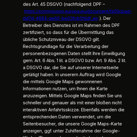
des Art. 45 DSGVO (nachfolgend: DPF –
https://commission.europa.eu/document/fa09cbad-
dd7d-4684-ae60-be03fcb0fddf_en
). Der
Betreiber des Dienstes ist im Rahmen des DPF
zertifiziert, so dass für die Übermittlung das
übliche Schutzniveau der DSGVO gilt.
Rechtsgrundlage für die Verarbeitung der
personenbezogenen Daten stellt Ihre Einwilligung
gem. Art. 6 Abs. 1 lit. a DSGVO bzw. Art. 9 Abs. 2 lit.
a DSGVO dar, die Sie auf unserer Internetseite
getätigt haben. In unserem Auftrag wird Google
die mittels Google Maps gewonnenen
Informationen nutzen, um Ihnen die Karte
anzuzeigen. Mittels Google Maps finden Sie uns
schneller und genauer als mit einer bloßen nicht
interaktiven Anfahrtsskizze. Ebenfalls werden die
entsprechenden Daten verwendet, um die
Seitenbesucher, die unsere Google Maps-Karte
anzeigen, ggf. unter Zuhilfenahme der Google-