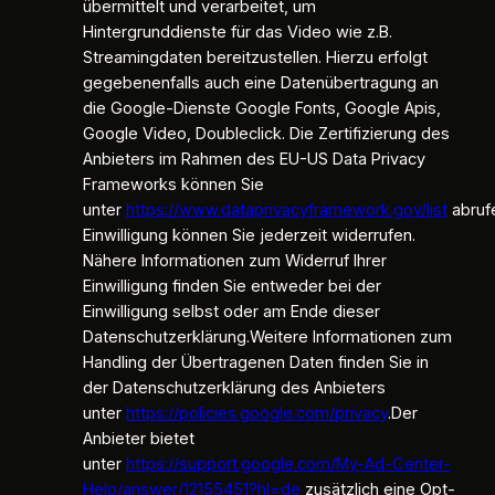
übermittelt und verarbeitet, um
Hintergrunddienste für das Video wie z.B.
Streamingdaten bereitzustellen. Hierzu erfolgt
gegebenenfalls auch eine Datenübertragung an
die Google-Dienste Google Fonts, Google Apis,
Google Video, Doubleclick. Die Zertifizierung des
Anbieters im Rahmen des EU-US Data Privacy
Frameworks können Sie
unter
https://www.dataprivacyframework.gov/list
abrufe
Einwilligung können Sie jederzeit widerrufen.
Nähere Informationen zum Widerruf Ihrer
Einwilligung finden Sie entweder bei der
Einwilligung selbst oder am Ende dieser
Datenschutzerklärung.Weitere Informationen zum
Handling der Übertragenen Daten finden Sie in
der Datenschutzerklärung des Anbieters
unter
https://policies.google.com/privacy
.Der
Anbieter bietet
unter
https://support.google.com/My-Ad-Center-
Help/answer/12155451?hl=de
zusätzlich eine Opt-