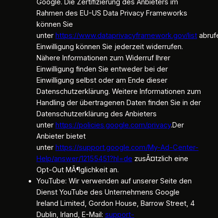
Google. Die Zertifizierung des Anbieters im
Rahmen des EU-US Data Privacy Frameworks
können Sie
unter
https://www.dataprivacyframework.gov/list
abrufe
Einwilligung können Sie jederzeit widerrufen.
Nähere Informationen zum Widerruf Ihrer
Einwilligung finden Sie entweder bei der
Einwilligung selbst oder am Ende dieser
Datenschutzerklärung. Weitere Informationen zum
Handling der übertragenen Daten finden Sie in der
Datenschutzerklärung des Anbieters
unter
https://policies.google.com/privacy
.Der
Anbieter bietet
unter
https://support.google.com/My-Ad-Center-
Help/answer/12155451?hl=de
zusÃ¤tzlich eine
Opt-Out MÃ¶glichkeit an.
YouTube: Wir verwenden auf unserer Seite den
Dienst YouTube des Unternehmens Google
Ireland Limited, Gordon House, Barrow Street, 4
Dublin, Irland, E-Mail:
support-